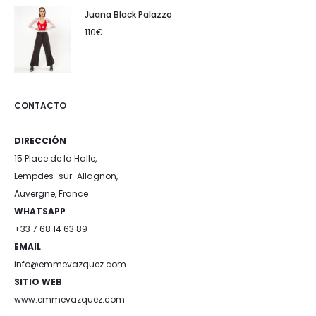
Juana Black Palazzo
110
€
CONTACTO
DIRECCIÓN
15 Place de la Halle,
Lempdes-sur-Allagnon,
Auvergne, France
WHATSAPP
+33 7 68 14 63 89
EMAIL
info@emmevazquez.com
SITIO WEB
www.emmevazquez.com