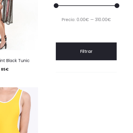
Precio
Precio
Precio:
0.00€
—
310.00€
mínimo
máximo
Filtrar
Este
nt Black Tunic
producto
85
€
tiene
varias
variantes.
Las
opciones
se
pueden