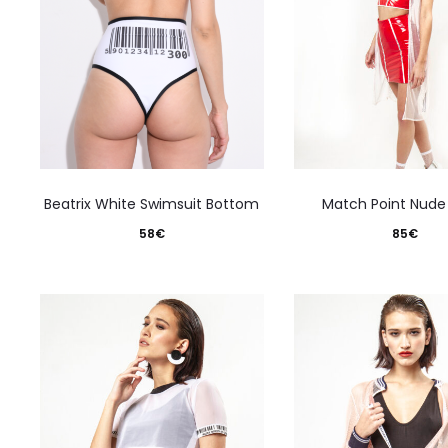
Este
E
Beatrix White Swimsuit Bottom
Match Point Nude
producto
p
58
€
85
€
tiene
t
varias
v
variantes.
v
Las
L
opciones
o
se
s
pueden
p