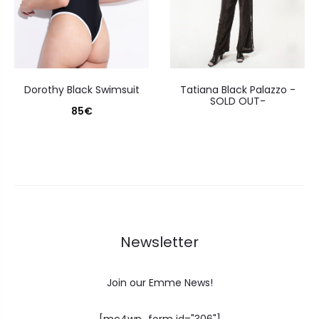
Dorothy Black Swimsuit
Tatiana Black Palazzo -
SOLD OUT-
85
€
Newsletter
Join our Emme News!
[mc4wp_form id="306"]