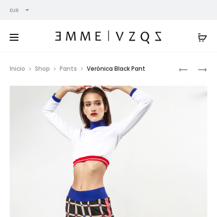
EUR
Prod
GRECA
UMA
Inicio
Shop
Pants
Verónica Black Pant
RED
BLACK
navig
PANT
BIKER