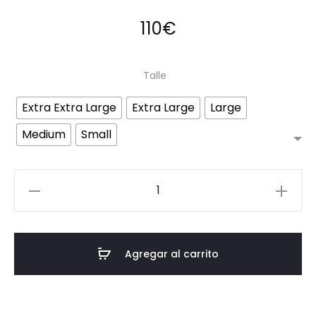
110
€
Talle
Extra Extra Large
Extra Large
Large
Medium
Small
Verónica
Black
Pant
cantidad
Agregar al carrito