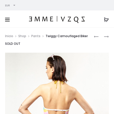
EUR
Prod
ÁNGELA
TATIANA
Inicio
Shop
Pants
Twiggy Camouflaged Biker
WHITE
BLACK
navig
SOLD OUT
PALAZZO
PALAZZO
–
-
SOLD
SOLD
OUT
OUT-