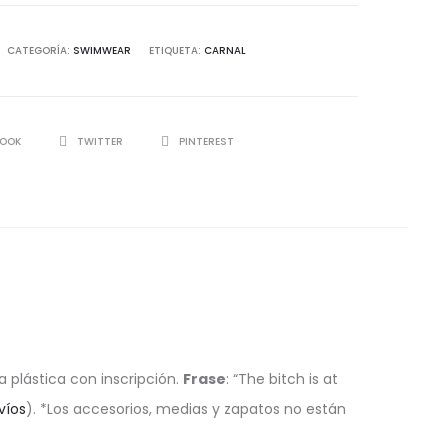
CATEGORÍA:
SWIMWEAR
ETIQUETA:
CARNAL
BOOK
TWITTER
PINTEREST
a plástica con inscripción.
Frase
: “The bitch is at
víos
). *Los accesorios, medias y zapatos no están