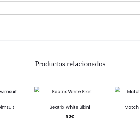
Productos relacionados
Este
Este
wimsuit
Beatrix White Bikini
Match 
producto
producto
80
€
tiene
tiene
varias
varias
variantes.
variantes.