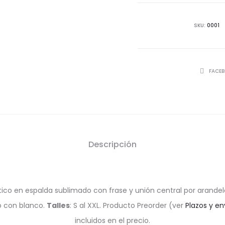
SKU:
0001
SHARE
FACE
Descripción
tico en espalda sublimado con frase y unión central por arandel
jo con blanco.
Talles
: S al XXL. Producto Preorder (ver
Plazos y en
incluidos en el precio.