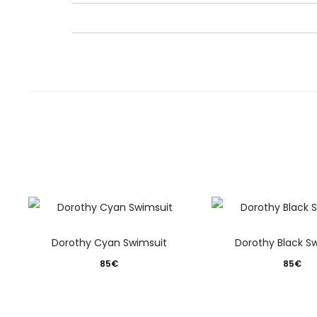
Este
Dorothy Cyan Swimsuit
Dorothy Black S
producto
85
€
85
€
tiene
varias
variantes.