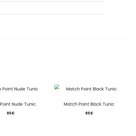
Este
Este
Point Nude Tunic
Match Point Black Tunic
producto
producto
85
€
85
€
tiene
tiene
varias
varias
variantes.
variantes.