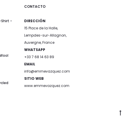
CONTACTO
Shirt -
DIRECCIÓN
15 Place de la Halle,
Lempdes-sur-Allagnon,
Auvergne, France
WHATSAPP
 Wool
+33 7 68 14 63 89
EMAIL
info@emmevazquez.com
SITIO WEB
ycled
www.emmevazquez.com
Go
to