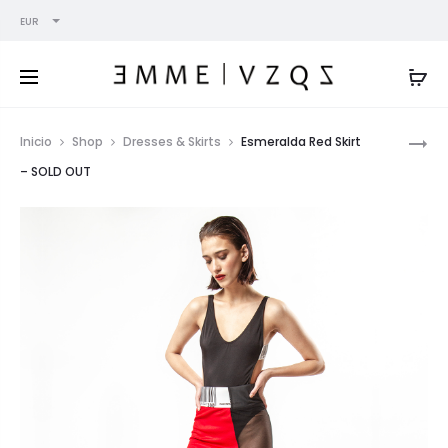
EUR
Pro
CHANTAL
Inicio
Shop
Dresses & Skirts
Esmeralda Red Skirt
FRENCH
nav
– SOLD OUT
DRESS
–
SOLD
OUT